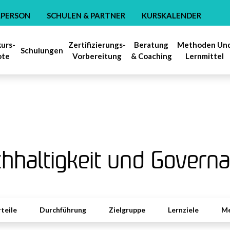
LPERSON
SCHULEN & PARTNER
KURSKALENDER
kurs-
Zertifizierungs-
Beratung
Methoden Un
Schulungen
ote
Vorbereitung
& Coaching
Lernmittel
hhaltigkeit und Govern
teile
Durchführung
Zielgruppe
Lernziele
Me