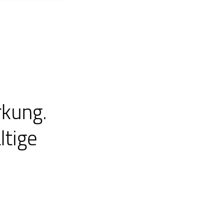
rkung.
ltige