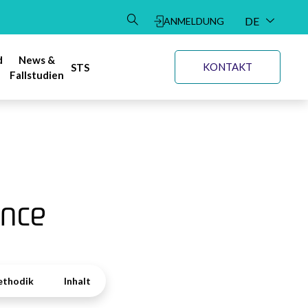
DE
ANMELDUNG
EN
d
News &
KONTAKT
STS
Fallstudien
ance
thodik
Inhalt