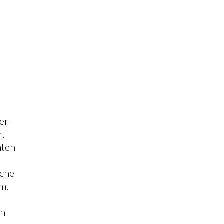
er
,
hten
sche
m,
en