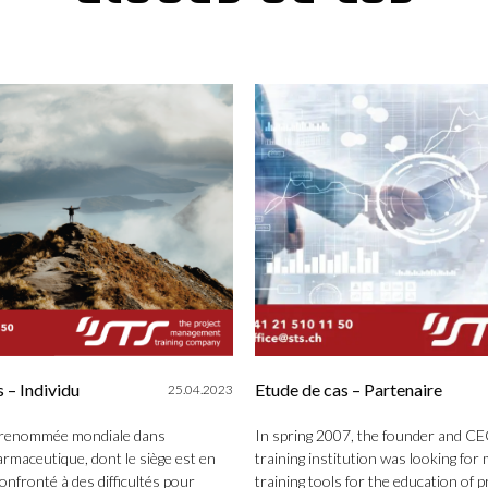
 – Individu
Etude de cas – Partenaire
25.04.2023
 renommée mondiale dans
In spring 2007, the founder and CE
armaceutique, dont le siège est en
training institution was looking fo
confronté à des difficultés pour
training tools for the education of p