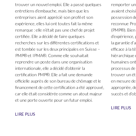
trouver un nouvel emploi. Elle a passé quelques
remporter un c
entretiens d’embauche, mais bien que les
avaient choisi
entreprises aient apprécié son profil et son
possession de
expérience, elles lui ont toutes fait la même
reconnue Pro
remarque : elle n’était pas une chef de projet
(PMP®). Bien q
certifiée. Elle a décidé de faire quelques
d’expérience, p
recherches sur les différentes certifications et
la garantie d’
est tombée sur les deux principales en Suisse –
efficace à la 
PMP® et IPMA®. Comme elle souhaitait
hiérarchique 
reprendre un poste dans une organisation
humaines ont 
internationale, elle a décidé d’obtenir la
processus de 
certification PMP®. Elle a fait une demande
trouver un ét
officielle auprès de son bureau de chômage et le
en mesure de 
financement de cette certification a été approuvé,
appropriée, d
car elle était considérée comme un atout majeur
succès et d’ob
et une porte ouverte pour un futur emploi.
LIRE PLUS
LIRE PLUS