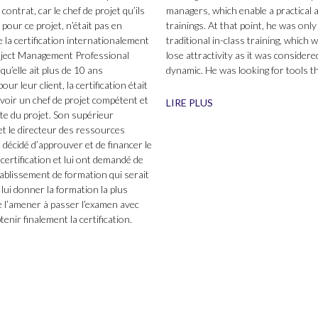
ontrat, car le chef de projet qu’ils
managers, which enable a practical a
 pour ce projet, n’était pas en
trainings. At that point, he was only
 la certification internationalement
traditional in-class training, which 
ject Management Professional
lose attractivity as it was considere
u’elle ait plus de 10 ans
dynamic. He was looking for tools t
our leur client, la certification était
avoir un chef de projet compétent et
LIRE PLUS
tête du projet. Son supérieur
et le directeur des ressources
décidé d’approuver et de financer le
certification et lui ont demandé de
ablissement de formation qui serait
lui donner la formation la plus
e l’amener à passer l’examen avec
tenir finalement la certification.