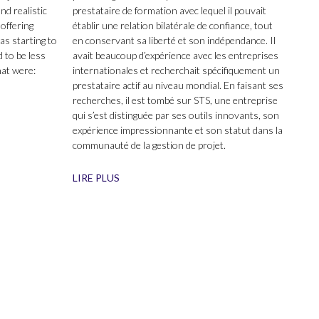
nd realistic
prestataire de formation avec lequel il pouvait
 offering
établir une relation bilatérale de confiance, tout
was starting to
en conservant sa liberté et son indépendance. Il
d to be less
avait beaucoup d’expérience avec les entreprises
hat were:
internationales et recherchait spécifiquement un
prestataire actif au niveau mondial. En faisant ses
recherches, il est tombé sur STS, une entreprise
qui s’est distinguée par ses outils innovants, son
expérience impressionnante et son statut dans la
communauté de la gestion de projet.
LIRE PLUS