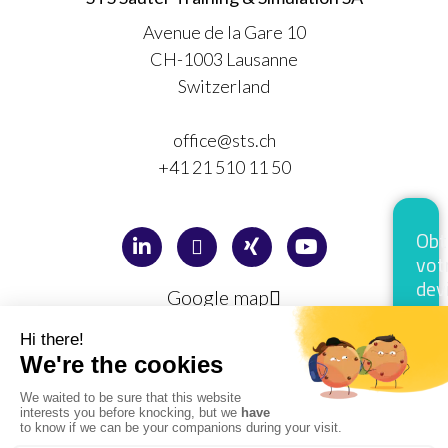
Avenue de la Gare 10
CH-1003 Lausanne
Switzerland
office@sts.ch
+41 21 510 11 50
Obt
vot
dev
Google map
gra
Privacy policy
en
1
Legal information
min
Cl